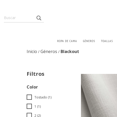
ROPA DE CAMA
GÉNEROS
TOALLAS
Inicio
Géneros
Blackout
/
/
Filtros
Color
Tostado (1)
1 (1)
2 (2)