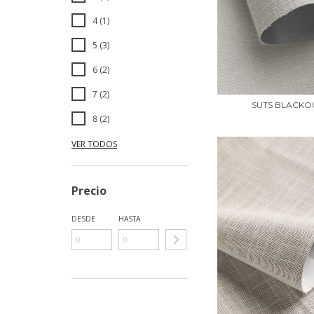
4 (1)
5 (3)
6 (2)
7 (2)
SUTS BLACKO
8 (2)
VER TODOS
Precio
DESDE
HASTA