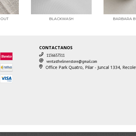
 OUT
BLACKWASH
BARBARA B
CONTACTANOS
1136657311
ventasthelinenstore@gmail.com
Office Park Quatro, Pilar - Juncal 1334, Recole
 THE LINEN STORE - 2026. TODOS LOS DERECHOS RESERVADOS.
DEFENSA DE LAS Y LO